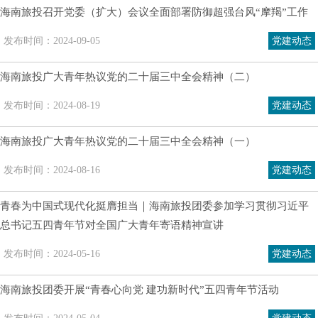
海南旅投召开党委（扩大）会议全面部署防御超强台风“摩羯”工作
发布时间：2024-09-05
党建动态
海南旅投广大青年热议党的二十届三中全会精神（二）
发布时间：2024-08-19
党建动态
海南旅投广大青年热议党的二十届三中全会精神（一）
发布时间：2024-08-16
党建动态
青春为中国式现代化挺膺担当｜海南旅投团委参加学习贯彻习近平
总书记五四青年节对全国广大青年寄语精神宣讲
发布时间：2024-05-16
党建动态
海南旅投团委开展“青春心向党 建功新时代”五四青年节活动