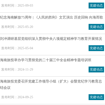
发布时间：2025-09-03
党建动态
纪念海南解放75周年 | 《人民的胜利》文艺演出 历史回响 向海而歌
人才招
发布时间：2025-05-20
党建动态
人才培
刘冲调研基层党组织深入贯彻中央八项规定精神学习教育开展情况
发布时间：2025-05-04
党建动态
品牌理
海南旅投举办学习贯彻党的二十届三中全会精神专题培训班
文化活
发布时间：2024-11-29
党建动态
海南旅投党委召开党建工作领导小组（扩大）会暨党纪学习教育总
结会议
发布时间：2024-09-25
党建动态