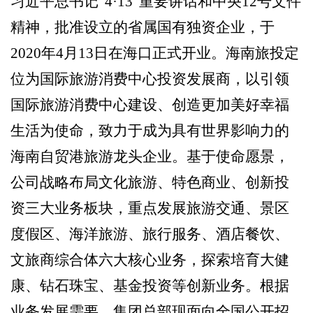
习近平总书记“4·13”重要讲话和中央12号文件
信息
精神，批准设立的省属国有独资企业，于
2020年4月13日在海口正式开业。海南旅投定
招采
位为国际旅游消费中心投资发展商，以引领
招商
国际旅游消费中心建设、创造更加美好幸福
生活为使命，致力于成为具有世界影响力的
文化
海南自贸港旅游龙头企业。
基于使命愿景，
特色
公司战略布局
文化
旅游、特色商业、创新投
资三大业务板块，重点发展旅游交通、景区
创新
度假区、海洋旅游、旅行服务、酒店餐饮、
文旅商综合体六大核心业务，探索培育大健
党建
康、钻石珠宝、基金投资等创新业务。根据
专题
业务发展需要，
集团总部
现面向全国公开招