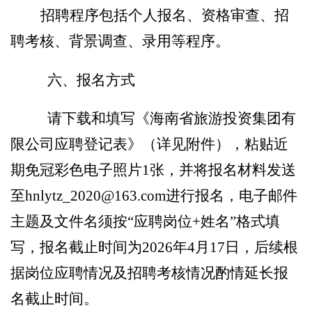
招聘程序包括
个人报名、资格审查、
招
聘
考
核
、背景调查、录用等程序。
六
、报名方式
请下载和填写《海南省旅游投资
集团
有
限公司应聘登记表》（
详见
附件），粘贴近
期免冠彩色电子照片
1张，
并将报名材料发送
至
hnlytz_2020@163.com
进行报名，电子邮件
主题
及文件名
须按
“
应聘岗位
+
姓名
”格式填
写，
报名
截止时间
为
2026年4月17日，
后续根
据岗位应聘情况及招聘
考核情况酌情延长
报
名截止
时间。