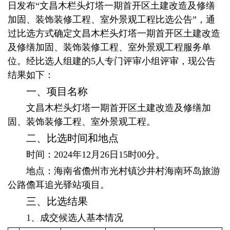
日
发布“
文昌木栏头灯塔一期首开区土建改造及修缮
信息
加固、装饰装修工程、室外景观工程比选公告”，通
过比选方式确定文昌木栏头灯塔一期首开区土建改造
招采
及修缮加固、装饰装修工程、室外景观工程服务
单
位。经比选人组建的5人专门评审小组评审，现公告
招商
结果如下：
一、项目名称
文化
文昌木栏头灯塔一期首开区土建改造及修缮加
固、装饰装修工程、室外景观工程。
特色
二、比选时间和地点
创新
时间：202
4年12月26日15时00分。
地点：海南省儋州市光村镇沙井村海南环岛旅游
公路儋耳追光驿站项目。
党建
三、比选结果
1、成交
候选人基本情况
专题