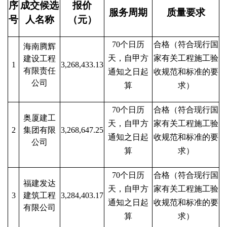
序
成交
候选
报价
服务周期
质量要求
号
人名称
（
元
）
人才
70个日历
合格（符合现行国
海南腾辉
天，自甲方
家有关工程施工验
建设工程
人才
1
3,268,433.13
有限责任
通知之日起
收规范和标准的要
公司
算
求）
品牌
70个日历
合格（符合现行国
奥厦建工
天，自甲方
家有关工程施工验
文化
2
集团有限
3,268,647.25
通知之日起
收规范和标准的要
公司
算
求）
70个日历
合格（符合现行国
福建发达
天，自甲方
家有关工程施工验
3
建筑工程
3,284,403.17
通知之日起
收规范和标准的要
有限公司
算
求）